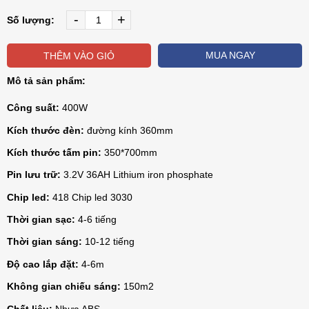
-
+
Số lượng:
MUA NGAY
THÊM VÀO GIỎ
Mô tả sản phẩm:
​400W
Công suất:
đường kính 360mm
Kích thước đèn:
350*700mm
Kích thước tấm pin:
3.2V 36AH Lithium iron phosphate
Pin lưu trữ:
418 Chip led 3030
Chip led:
4-6 tiếng
Thời gian sạc:
10-12 tiếng
Thời gian sáng:
4-6m
Độ cao lắp đặt:
150m2
Không gian chiếu sáng:
Nhựa ABS