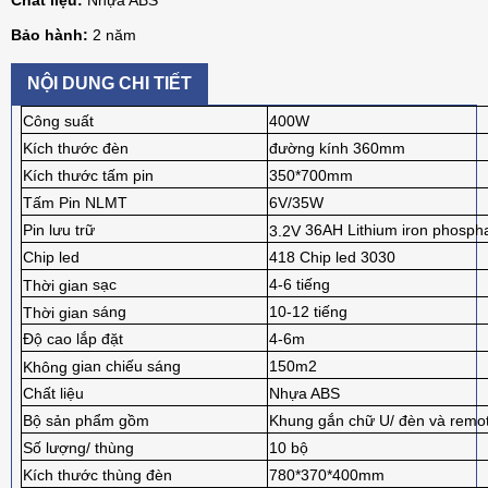
Chất liệu:
2 năm
Bảo hành:
NỘI DUNG CHI TIẾT
Công suất
400W
Kích thước đèn
đường kính 360mm
Kích thước tấm pin
350*700mm
Tấm Pin NLMT
6V/35W
36AH Lithium iron phosph
Pin lưu trữ
3.2V
Chip led
418 Chip led 3030
sạc
4-6 tiếng
Thời
gian
sáng
10-12 tiếng
Thời
gian
Độ cao lắp đặt
4-6m
gian chiếu sáng
150m2
Không
Chất liệu
Nhựa ABS
Bộ sản phẩm gồm
Khung gắn chữ U/ đèn và remo
Số lượng/ thùng
10 bộ
Kích thước thùng đèn
780*370*400mm