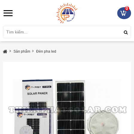
0
Sản phẩm
Đèn pha led
Đèn năng lượng mặt trời ốp trần 400W TF - OP400