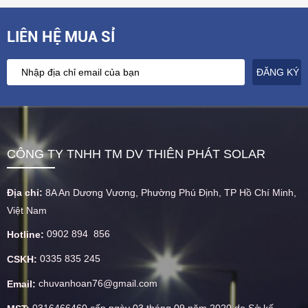
LIÊN HỆ MUA SỈ
CÔNG TY TNHH TM DV THIÊN PHÁT SOLAR
Địa chỉ:
8A An Dương Vương, Phường Phú Định, TP Hồ Chí Minh,
Việt Nam
0902 894 856
Hotline:
0335 835 245
CSKH:
chuvanhoan76@gmail.com
Email:
0316466460 cấp ngày 03 tháng 09 năm 2020 do Sở kế