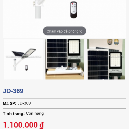
Chạm vào để phóng to
Chạm vào để phóng to
Chạm vào để phóng to
Chạm vào để phóng to
Chạm vào để phóng to
Chạm vào để phóng to
JD-369
JD-369
Mã SP:
Còn hàng
Tình trạng:
1.100.000 ₫