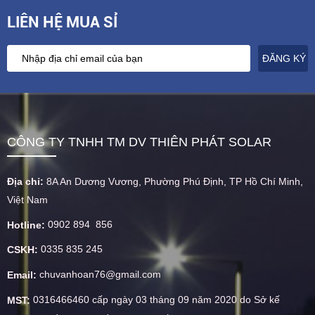
LIÊN HỆ MUA SỈ
CÔNG TY TNHH TM DV THIÊN PHÁT SOLAR
Địa chỉ:
8A An Dương Vương, Phường Phú Định, TP Hồ Chí Minh,
Việt Nam
0902 894 856
Hotline:
0335 835 245
CSKH:
chuvanhoan76@gmail.com
Email:
0316466460 cấp ngày 03 tháng 09 năm 2020 do Sở kế
MST: