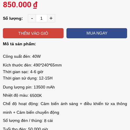
850.000 ₫
-
+
Số lượng:
MUA NGAY
THÊM VÀO GIỎ
Mô tả sản phẩm:
Công suất đèn: 40W
Kích thước đèn: 490*240*65mm
Thời gian sạc:
4-6 giờ
Thời gian sử dụng:
12-15H
Dung lượng pin: 13500 mAh
Nhiệt độ màu:
 6500K
Chế độ hoạt động:
Cảm biến ánh sáng + điều khiển từ xa thông
minh + Cảm biến chuyển động
Số lượng đèn / thùng:
cái
 8
Tuổi thọ đèn: 50.000 giờ