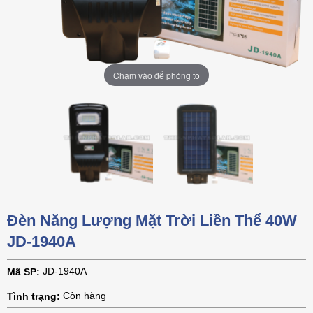
Chạm vào để phóng to
Chạm vào để phóng to
Đèn Năng Lượng Mặt Trời Liền Thể 40W
JD-1940A
JD-1940A
Mã SP:
Còn hàng
Tình trạng: