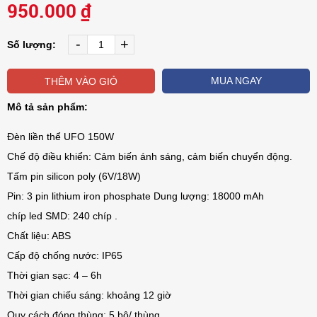
950.000 ₫
-
+
Số lượng:
MUA NGAY
THÊM VÀO GIỎ
Mô tả sản phẩm:
Đèn liền thể UFO 150W
Chế độ điều khiển: Cảm biến ánh sáng, cảm biến chuyển động.
Tấm pin silicon poly (6V/18W)
Pin: 3 pin lithium iron phosphate Dung lượng: 18000 mAh
chíp led SMD: 240 chíp .
Chất liệu: ABS
Cấp độ chống nước: IP65
Thời gian sạc: 4 – 6h
Thời gian chiếu sáng: khoảng 12 giờ
Quy cách đóng thùng: 5 bộ/ thùng