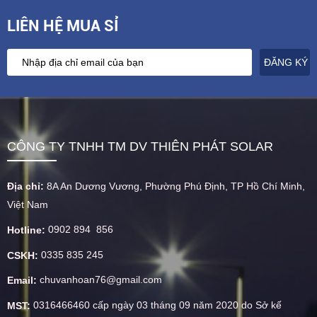
LIÊN HỆ MUA SỈ
CÔNG TY TNHH TM DV THIÊN PHÁT SOLAR
Địa chỉ:
8A An Dương Vương, Phường Phú Định, TP Hồ Chí Minh,
Việt Nam
0902 894 856
Hotline:
0335 835 245
CSKH:
chuvanhoan76@gmail.com
Email:
0316466460 cấp ngày 03 tháng 09 năm 2020 do Sở kế
MST: