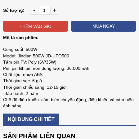
-
+
Số lượng:
MUA NGAY
THÊM VÀO GIỎ
Mô tả sản phẩm:
Công suất: 500W
Model: Jindian 500W JD-UFO500
Tấm pin PV: Poly (6V/35W)
Pin: pin lithium iron dung lượng: 36.000mAh
Chất liệu: nhựa ABS
Thời gian sạc: 6 giờ
Thời gian chiếu sáng: 12-15 giờ
Bảo hành: 2 năm
Chế độ điều khiển: cảm biến chuyển động, điều khiển và cảm biến
ánh sáng.
NỘI DUNG CHI TIẾT
SẢN PHẨM LIÊN QUAN