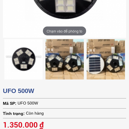
Chạm vào để phóng to
Chạm vào để phóng to
Chạm vào để phóng to
Chạm vào để phóng to
Chạm vào để phóng to
UFO 500W
UFO 500W
Mã SP:
Còn hàng
Tình trạng:
1.350.000 ₫